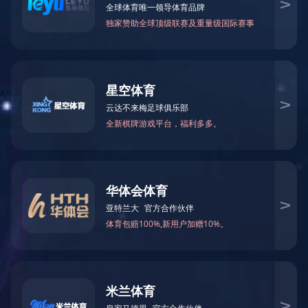
水生态修复案例
污水治理案例
废气治理案例
在
当前位置：
爱体育官方端网站登录入口
>
工程案例
>
废气治理案例