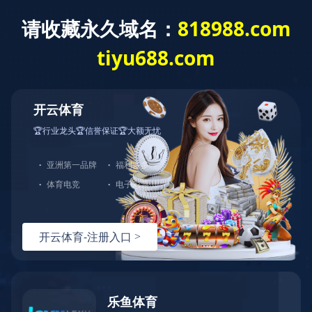
爱体育官方端网站登录入口
首 页
关于我们
服务