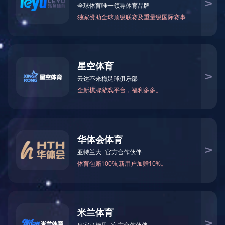
爱体育官方端网站登录入口
行业新闻
环境公示
当前位置：
爱体育官方端网站登录入口
>
新闻资讯
>
爱体育官方端网站登录
爱体育官方端网站登
爱体育官方端网站登录入
一些瞬间，因凝聚了奋斗
月4日盛大举行，全体员
恭喜爱体育官方端网
理示范及推广项目