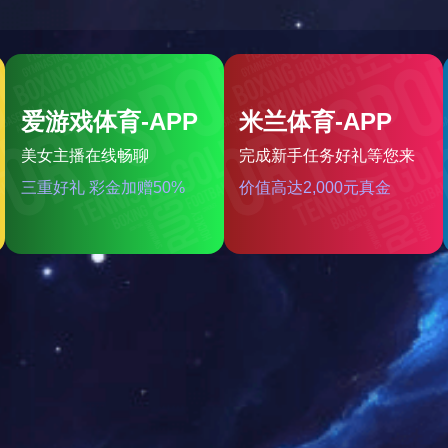
日完成修复主体工程。2020年1月份通过第一阶段评审，由于阻隔填埋区需进行