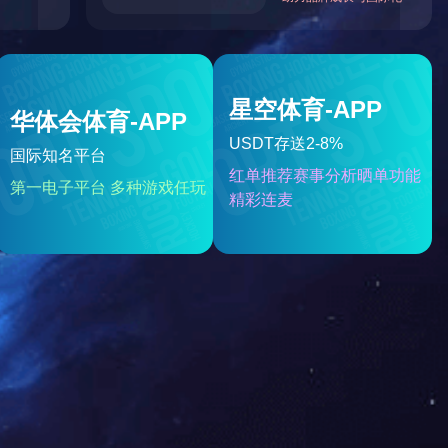
为期1年的监测，目前在开展最后一期监测，预计今年11月