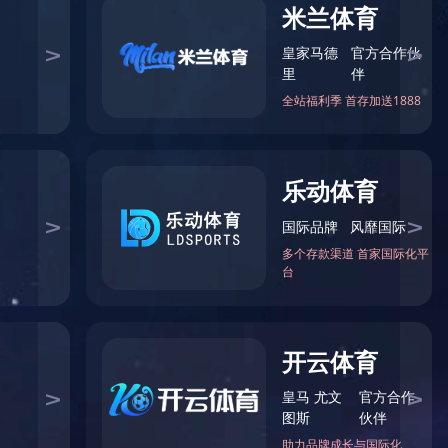
防白蚁、除甲醛
土壤修复案例
市政工程
修复项目