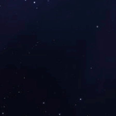
上一篇：
没有了
下一篇：
广东某企业地块土壤修复项目
栏目导航
爱体育官方端网站登录入口
关于我们
电话：400-698-2838