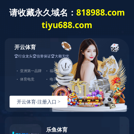
爱体育官方端网站登录入口
首 页
关于我们
服务